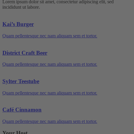
Lorem ipsum dolor sit amet, consectetur adipiscing elit, sed
incididunt ut labore.
Kai’s Burger
Quam pellentesque nec nam aliquam sem et tortor.
District Craft Beer
Quam pellentesque nec nam aliquam sem et tortor.
Sylter Teestube
Quam pellentesque nec nam aliquam sem et tortor.
Café Cinnamon
Quam pellentesque nec nam aliquam sem et tortor.
Your Host