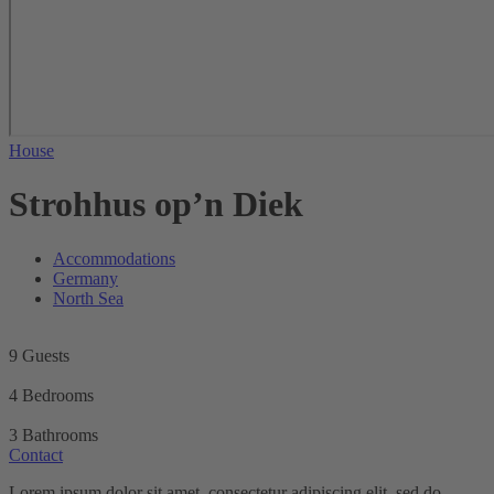
House
Strohhus op’n Diek
Accommodations
Germany
North Sea
9 Guests
4 Bedrooms
3 Bathrooms
Contact
Lorem ipsum dolor sit amet, consectetur adipiscing elit, sed do