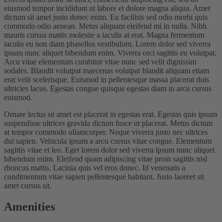
eiusmod tempor incididunt ut labore et dolore magna aliqua. Amet
dictum sit amet justo donec enim. Eu facilisis sed odio morbi quis
commodo odio aenean. Metus aliquam eleifend mi in nulla. Nibh
mauris cursus mattis molestie a iaculis at erat. Magna fermentum
iaculis eu non diam phasellus vestibulum. Lorem dolor sed viverra
ipsum nunc aliquet bibendum enim. Viverra orci sagittis eu volutpat.
Arcu vitae elementum curabitur vitae nunc sed velit dignissim
sodales. Blandit volutpat maecenas volutpat blandit aliquam etiam
erat velit scelerisque. Euismod in pellentesque massa placerat duis
ultricies lacus. Egestas congue quisque egestas diam in arcu cursus
euismod.
Ornare lectus sit amet est placerat in egestas erat. Egestas quis ipsum
suspendisse ultrices gravida dictum fusce ut placerat. Metus dictum
at tempor commodo ullamcorper. Neque viverra justo nec ultrices
dui sapien. Vehicula ipsum a arcu cursus vitae congue. Elementum
sagittis vitae et leo. Eget lorem dolor sed viverra ipsum nunc aliquet
bibendum enim. Eleifend quam adipiscing vitae proin sagittis nisl
rhoncus mattis. Lacinia quis vel eros donec. Id venenatis a
condimentum vitae sapien pellentesque habitant. Justo laoreet sit
amet cursus sit.
Amenities