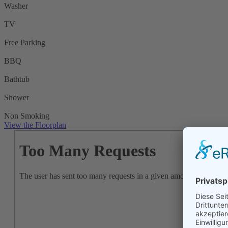
Washer
TV
Free Parking
BBQ
Bathtub
Shower
Non Smoking
View the Floorplan