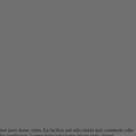
 amet justo donec enim. Eu facilisis sed odio morbi quis commodo odio
llus vestibulum. Lorem dolor sed viverra ipsum nunc aliquet