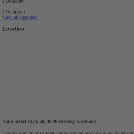
1 Bedroom
1 Bathroom
View all amenities
Location
Main Street 1234, 26548 Norderney, Germany
Lorem ipsum dolor sit amet, consectetur adipiscing elit, sed do eiusmo