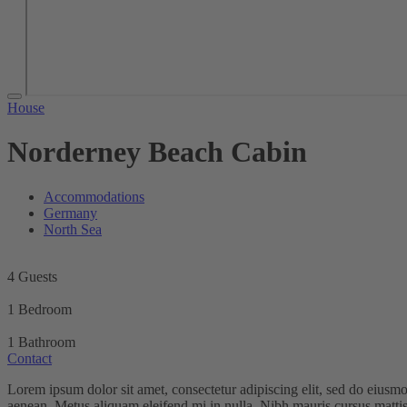
House
Norderney Beach Cabin
Accommodations
Germany
North Sea
4 Guests
1 Bedroom
1 Bathroom
Contact
Lorem ipsum dolor sit amet, consectetur adipiscing elit, sed do eiusm
aenean. Metus aliquam eleifend mi in nulla. Nibh mauris cursus mattis