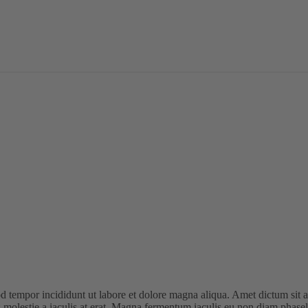
od tempor incididunt ut labore et dolore magna aliqua. Amet dictum sit
 molestie a iaculis at erat. Magna fermentum iaculis eu non diam phase