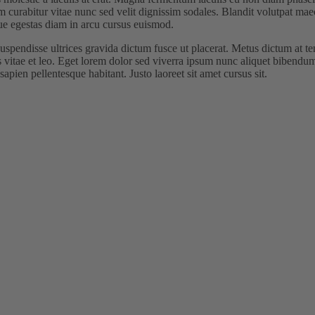
 curabitur vitae nunc sed velit dignissim sodales. Blandit volutpat mae
que egestas diam in arcu cursus euismod.
m suspendisse ultrices gravida dictum fusce ut placerat. Metus dictum at
 vitae et leo. Eget lorem dolor sed viverra ipsum nunc aliquet bibendum
apien pellentesque habitant. Justo laoreet sit amet cursus sit.