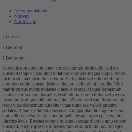
Accommodations
Norway
North Cape
2 Guests
1 Bedroom
1 Bathroom
Lorem ipsum dolor sit amet, consectetur adipiscing elit, sed do
eiusmod tempor incididunt ut labore et dolore magna aliqua. Amet
dictum sit amet justo donec enim. Eu facilisis sed odio morbi quis
commodo odio aenean. Metus aliquam eleifend mi in nulla. Nibh
mauris cursus mattis molestie a iaculis at erat. Magna fermentum
iaculis eu non diam phasellus vestibulum. Lorem dolor sed viverra
ipsum nunc aliquet bibendum enim. Viverra orci sagittis eu volutpat.
Arcu vitae elementum curabitur vitae nunc sed velit dignissim
sodales. Blandit volutpat maecenas volutpat blandit aliquam etiam
erat velit scelerisque. Euismod in pellentesque massa placerat duis
ultricies lacus. Egestas congue quisque egestas diam in arcu cursus
euismod. Neque gravida in fermentum et sollicitudin ac. Id neque
aliquam vestibulum morbi blandit cursus risus at ultrices. Lorem