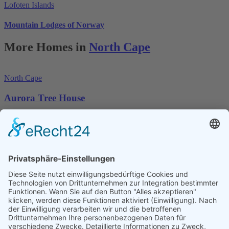
Lofoten Islands
Mountain Lodges of Norway
More Homes in
North Cape
North Cape
Aurora Tree House
Impressum
Datenschutzerklärung
Cookie-Einstellungen
Adresse
Herberts Immobilien GmbH
Gustav-Hertz-Straße 9
91074 Herzogenaurach