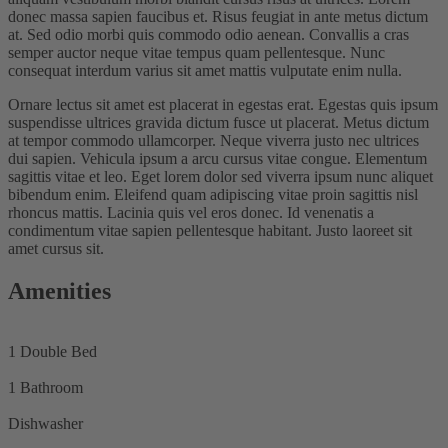
donec massa sapien faucibus et. Risus feugiat in ante metus dictum
at. Sed odio morbi quis commodo odio aenean. Convallis a cras
semper auctor neque vitae tempus quam pellentesque. Nunc
consequat interdum varius sit amet mattis vulputate enim nulla.
Ornare lectus sit amet est placerat in egestas erat. Egestas quis ipsum
suspendisse ultrices gravida dictum fusce ut placerat. Metus dictum
at tempor commodo ullamcorper. Neque viverra justo nec ultrices
dui sapien. Vehicula ipsum a arcu cursus vitae congue. Elementum
sagittis vitae et leo. Eget lorem dolor sed viverra ipsum nunc aliquet
bibendum enim. Eleifend quam adipiscing vitae proin sagittis nisl
rhoncus mattis. Lacinia quis vel eros donec. Id venenatis a
condimentum vitae sapien pellentesque habitant. Justo laoreet sit
amet cursus sit.
Amenities
1 Double Bed
1 Bathroom
Dishwasher