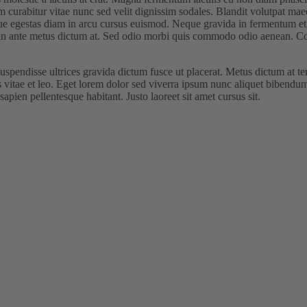
 curabitur vitae nunc sed velit dignissim sodales. Blandit volutpat mae
que egestas diam in arcu cursus euismod. Neque gravida in fermentum et 
at in ante metus dictum at. Sed odio morbi quis commodo odio aenean. C
m suspendisse ultrices gravida dictum fusce ut placerat. Metus dictum at
 vitae et leo. Eget lorem dolor sed viverra ipsum nunc aliquet bibendum
apien pellentesque habitant. Justo laoreet sit amet cursus sit.