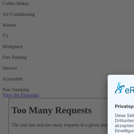
Coffee Maker
Air Conditioning
Washer
TV
Workplace
Free Parking
Shower
Accessible
Non Smoking
View the Floorplan