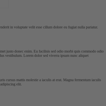
rit in voluptate velit esse cillum dolore eu fugiat nulla pariatur.
 amet justo donec enim. Eu facilisis sed odio morbi quis commodo odio
llus vestibulum. Lorem dolor sed viverra ipsum nunc aliquet
s cursus mattis molestie a iaculis at erat. Magna fermentum iaculis
dipiscing elit.