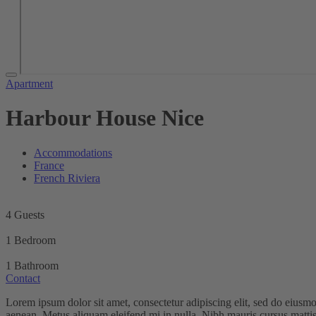
Apartment
Harbour House Nice
Accommodations
France
French Riviera
4 Guests
1 Bedroom
1 Bathroom
Contact
Lorem ipsum dolor sit amet, consectetur adipiscing elit, sed do eiusm
aenean. Metus aliquam eleifend mi in nulla. Nibh mauris cursus mattis