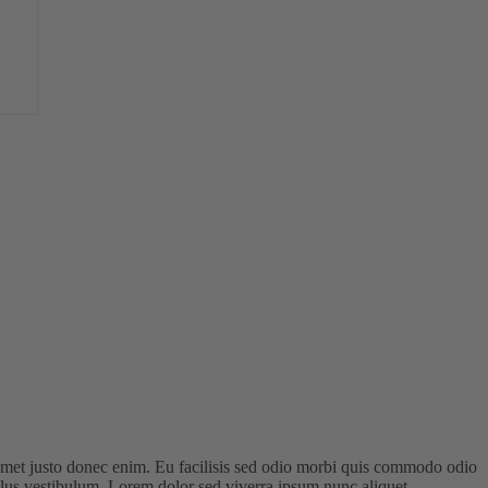
 amet justo donec enim. Eu facilisis sed odio morbi quis commodo odio
llus vestibulum. Lorem dolor sed viverra ipsum nunc aliquet