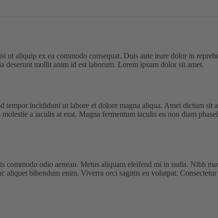
i ut aliquip ex ea commodo consequat. Duis aute irure dolor in reprehende
cia deserunt mollit anim id est laborum. Lorem ipsum dolor sit amet.
od tempor incididunt ut labore et dolore magna aliqua. Amet dictum sit
 molestie a iaculis at erat. Magna fermentum iaculis eu non diam phase
uis commodo odio aenean. Metus aliquam eleifend mi in nulla. Nibh mauri
aliquet bibendum enim. Viverra orci sagittis eu volutpat. Consectetur a