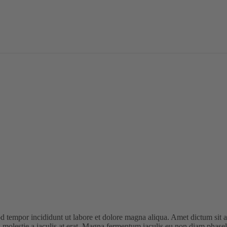
od tempor incididunt ut labore et dolore magna aliqua. Amet dictum sit
 molestie a iaculis at erat. Magna fermentum iaculis eu non diam phase