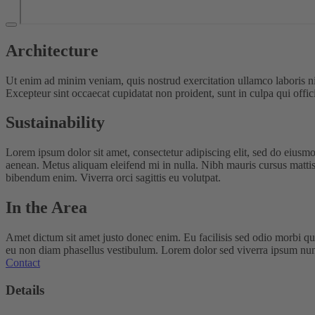
Architecture
Ut enim ad minim veniam, quis nostrud exercitation ullamco laboris nis
Excepteur sint occaecat cupidatat non proident, sunt in culpa qui offi
Sustainability
Lorem ipsum dolor sit amet, consectetur adipiscing elit, sed do eiusm
aenean. Metus aliquam eleifend mi in nulla. Nibh mauris cursus mattis
bibendum enim. Viverra orci sagittis eu volutpat.
In the Area
Amet dictum sit amet justo donec enim. Eu facilisis sed odio morbi q
eu non diam phasellus vestibulum. Lorem dolor sed viverra ipsum nunc 
Contact
Details