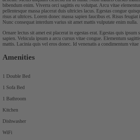
bibendum enim. Viverra orci sagittis eu volutpat. Arcu vitae elementum
pellentesque massa placerat duis ultricies lacus. Egestas congue quis
risus at ultrices. Lorem donec massa sapien faucibus et. Risus feugi
Nunc consequat interdum varius sit amet mattis vulputate enim nulla.
Ornare lectus sit amet est placerat in egestas erat. Egestas quis ipsu
sapien. Vehicula ipsum a arcu cursus vitae congue. Elementum sagittis
mattis. Lacinia quis vel eros donec. Id venenatis a condimentum vitae s
Amenities
1 Double Bed
1 Sofa Bed
1 Bathroom
Kitchen
Dishwasher
WiFi